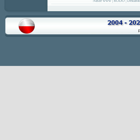
Nasze www
|
RODO
|
Deklarac