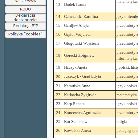
matematyka,
13
Dudek Iwona
14
Ganczarski Karolina
język niemie
15
Gardjew Alicja
przedmioty
16
Gąsior Wojciech
przedmioty
17
Głogowski Wojciech
przedmioty
przedmioty
18
Górecki Zbigniew
informatyka,
19
Haczyk Aneta
j.polski, hist
Juszczyk - Grad Edyta
przedmioty
20
21
Kamińska Anna
język polski
22
Karkocha Zygfryda
matematyka
23
Karp Renata
język polski
24
Koncewicz Agnieszka
przedmioty
25
Kot Stanisław
religia
26
Kowalska Aneta
pedagog spe