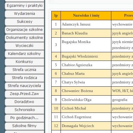
lp
Nazwisko i imię
Prze
1
Adamczyk Janusz
wychowanie 
2
Banach Klaudia
język angiel
Bugajska Monika
język niemie
3
przedmioty
4
Bugajski Włodzimierz
przedmioty
5
Chabior Agnieszka
przedmioty
6
Chabuz Marta
język angiel
7
Chatys Sylwia
przedmioty
8
Chowaniec Bożena
WOS, HiT, hi
9
Cholewińska Olga
geografia
10
Cichoń Michał
przedmioty
11
Cichoń Eugeniusz
wychowanie 
12
Domagała Wojciech
wychowanie 