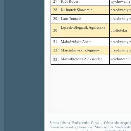
27
Król Robert
wychowanie 
28
Kuśmirek Sławomir
przedmioty
29
Lato Tomasz
przedmioty
Łęczek-Bieganik Agnieszka
30
biblioteka
31
Maludzińska Aneta
przedmioty
32
Marcinkowski Zbigniew
przedmioty
Mazurkiewicz Aleksander
wychowanie 
33
Strona główna
|
Podręczniki
|
O nas...
|
Oferta edukacyjna
Kalendarz szkolny
|
Konkursy
|
Strefa ucznia
|
Strefa rodz