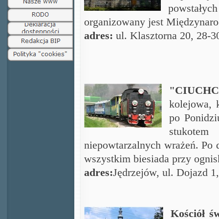
powstałych 
organizowany jest Międzynaro
adres:
ul. Klasztorna 20, 28-
"CIUCHC
kolejowa, 
po Ponidzi
stukote
niepowtarzalnych wrażeń. Po d
wszystkim biesiada przy ognis
adres:
Jędrzejów, ul. Dojazd 1
Kościół ś