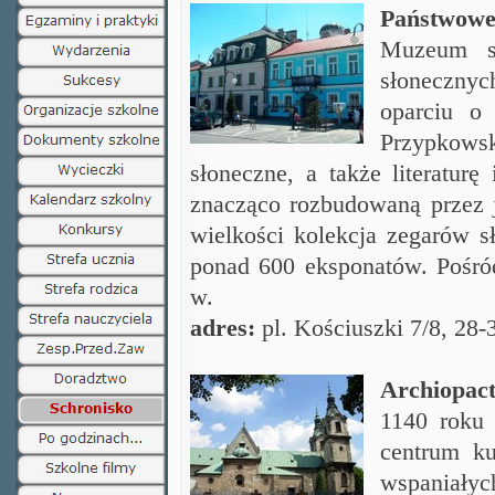
Państwowe
Muzeum sp
słoneczny
oparciu o 
Przypkowsk
słoneczne, a także literatur
znacząco rozbudowaną przez 
wielkości kolekcja zegarów s
ponad 600 eksponatów. Pośród
w.
adres:
pl. Kościuszki 7/8, 28-
Archiopac
1140
roku 
centrum ku
wspaniał