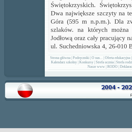
Świętokrzyskich.
Świętokrzy
Dwa największe szczyty na te
Góra (595 m n.p.m.). Dla z
szlaków. na których można 
Jodłową oraz cały pracujący n
ul. Suchedniowska 4,
26-010 
Strona główna
|
Podręczniki
|
O nas...
|
Oferta edukacyjna
Kalendarz szkolny
|
Konkursy
|
Strefa ucznia
|
Strefa rodz
Nasze www
|
RODO
|
Deklarac