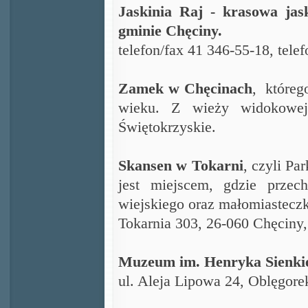
Jaskinia Raj - krasowa ja
gminie Chęciny.
telefon/fax 41 346-55-18,
tele
Zamek w Chęcinach
, któreg
wieku. Z wieży widokowej
Świętokrzyskie.
Skansen w Tokarni
, czyli Pa
jest miejscem, gdzie przec
wiejskiego oraz małomiastecz
Tokarnia 303, 26-060 Chęciny
Muzeum im. Henryka Sienki
ul. Aleja Lipowa 24, Oblęgor