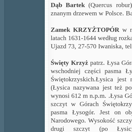
Dąb Bartek
(Quercus robur)
znanym drzewem w Polsce. Bad
Zamek KRZYŻTOPÓR
w m
latach 1631-1644 według rozka
Ujazd 73, 27-570 Iwaniska,
te
Święty Krzyż
patrz. Łysa Gór
wschodniej części pasma Ł
Świętokrzyskich.
Łysica jest
(Łysica nazywana jest też p
wynosi 612 m n.p.m. .
Łysa Gó
szczyt w Górach Świętokrzy
pasma Łysogór. Jest on ob
Narodowego. Wysokość szczytu
drugi szczyt (po Łys