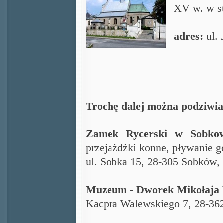
XV w. w s
adres:
ul. 
Trochę dalej można podziwia
Zamek Rycerski w Sobko
przejażdżki konne, pływanie go
ul. Sobka 15, 28-305 Sobków,
Muzeum - Dworek Mikołaja 
Kacpra Walewskiego 7, 28-36