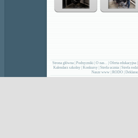
Strona główna
|
Podręczniki
|
O nas...
|
Oferta edukacyjna
Kalendarz szkolny
|
Konkursy
|
Strefa ucznia
|
Strefa rodz
Nasze www
|
RODO
|
Deklarac