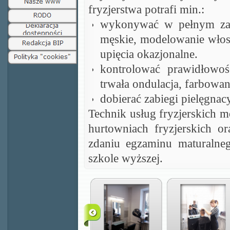
fryzjerstwa potrafi min.:
wykonywać w pełnym zakre
męskie, modelowanie włosó
upięcia okazjonalne.
kontrolować prawidłowość
trwała ondulacja,
farbowan
dobierać zabiegi pielęg
Technik usług fryzjerskich m
hurtowniach fryzjerskich 
zdaniu egzaminu maturalne
szkole wyższej.