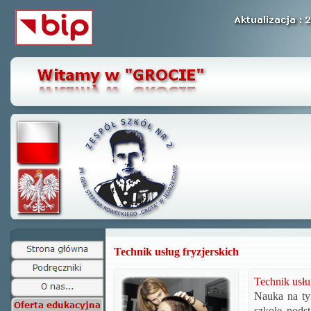
Technik usług fryzjerskich
Technik usłu
Nauka na ty
szkole pods