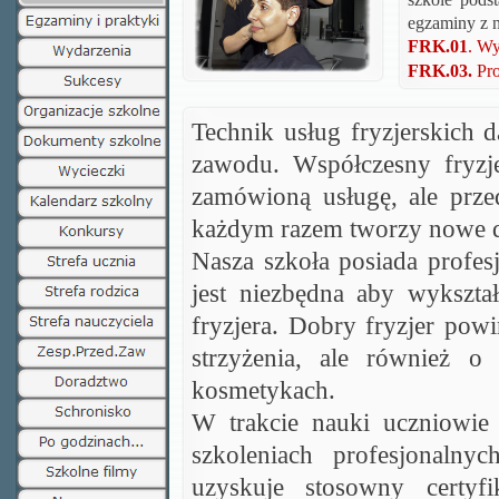
egzaminy z n
FRK.01
. Wy
FRK.03.
Pro
Technik usług fryzjerskich 
zawodu.
Współczesny fryzj
zamówioną usługę, ale przede
każdym razem tworzy nowe d
Nasza szkoła posiada profes
jest niezbędna aby wykszt
fryzjera. Dobry fryzjer powi
strzyżenia, ale również o m
kosmetykach.
W trakcie nauki uczniowie 
szkoleniach profesjonalny
uzyskuje stosowny certyf