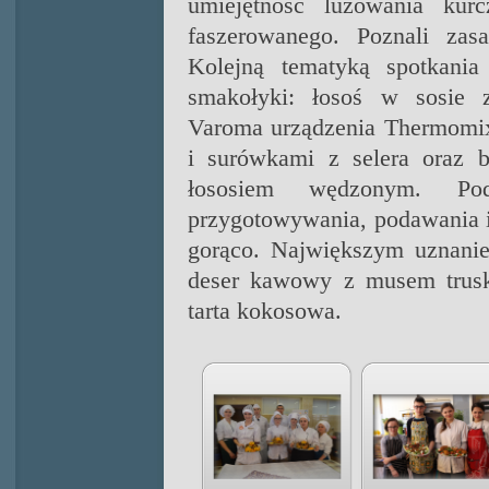
umiejętność luzowania kurc
faszerowanego. Poznali zas
Kolejną tematyką spotkania
smakołyki: łosoś w sosie 
Varoma urządzenia Thermomix
i surówkami z selera oraz b
łososiem wędzonym. Pod
przygotowywania, podawania i
gorąco. Największym uznani
deser kawowy z musem trus
tarta kokosowa.