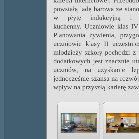
kafejki internetowej.
Przebudo
powstałą ladę barowa ze sta
w płytę indukcyjną i z
kuchenny.
Uczniowie klas IV
Planowania żywienia, przyg
uczniowie klasy II uczestni
młodzieży szkoły pochodzi z t
dodatkowych jest znacznie ut
uczniów, na uzyskanie l
jednocześnie szansa na rozwó
wpływ na przyszłą karierę za