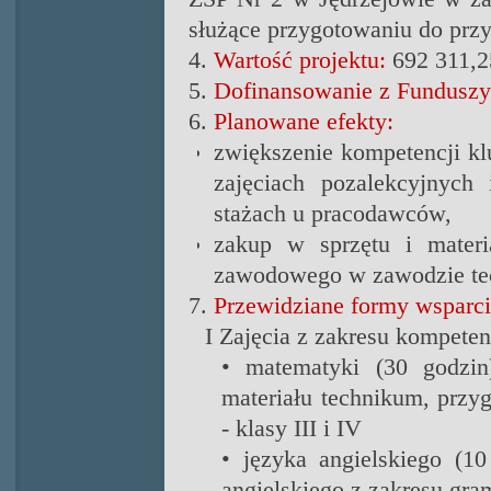
służące przygotowaniu do przy
4.
Wartość projektu:
692 311,2
5.
Dofinansowanie z Funduszy
6.
Planowane efekty:
zwiększenie kompetencji k
zajęciach pozalekcyjnych 
stażach u pracodawców,
zakup w sprzętu i materi
zawodowego w zawodzie tec
7.
Przewidziane formy wsparci
I Zajęcia z zakresu kompeten
• matematyki (30 godzin
materiału technikum, prz
- klasy III i IV
• języka angielskiego (1
angielskiego z zakresu gra