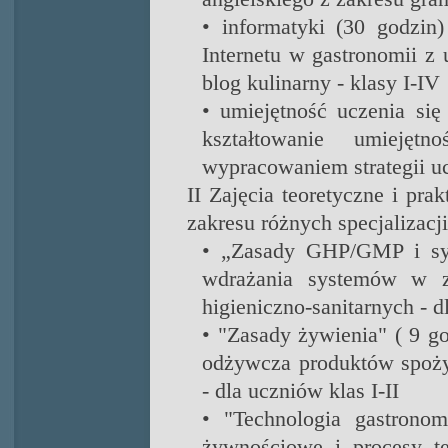
• informatyki (30 godzin)
Internetu w gastronomii z
blog kulinarny - klasy I-IV
• umiejętność uczenia się
kształtowanie umieję
wypracowaniem strategii ucz
II Zajęcia teoretyczne i p
zakresu różnych specjalizacji
• „Zasady GHP/GMP i sy
wdrażania systemów w za
higieniczno-sanitarnych - d
• "Zasady żywienia" ( 9 go
odżywcza produktów spoży
- dla uczniów klas I-II
• "Technologia gastrono
żywnościowe i procesy te