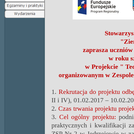
Stowarzys
"Zie
zaprasza uczniów
w roku s
w Projekcie
" Teo
organizowanym w Zespole
1.
Rekrutacja do projektu odb
II i IV), 01.02.2017 – 10.02.20
2.
Czas trwania projektu projek
3.
Cel ogólny projektu:
p
odni
praktycznych i kwalifikacji
ZSP Nr 2 w Jędrzejowie w za