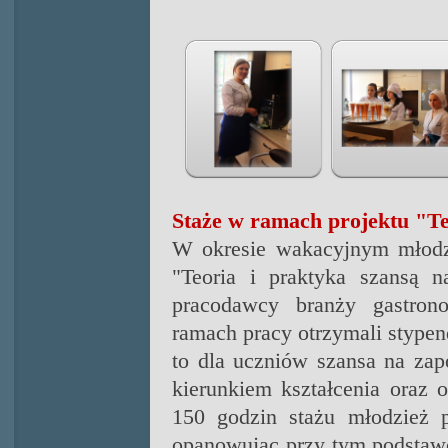
Staże w ramach projektu "Teo
W okresie wakacyjnym młodzie
"Teoria
i praktyka szansą n
pracodawcy branży gastron
ramach pracy otrzymali stype
to dla uczniów szansa na za
kierunkiem kształcenia oraz 
150 godzin stażu młodzież 
opanowując przy tym podstawo