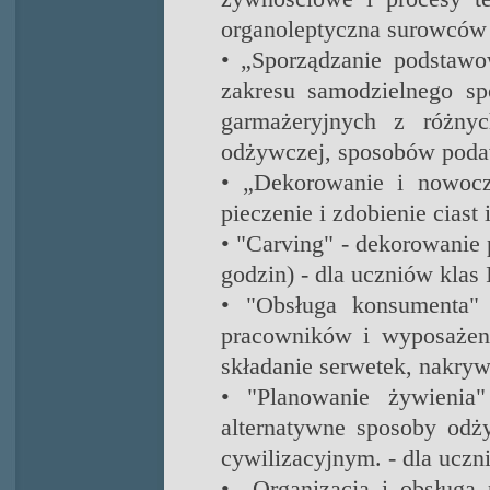
organoleptyczna surowców i
• „Sporządzanie podstawo
zakresu samodzielnego s
garmażeryjnych z różny
odżywczej, sposobów podawa
• „Dekorowanie i nowocze
pieczenie i zdobienie ciast 
• "Carving" - dekorowanie
godzin) - dla uczniów klas I
• "Obsługa konsumenta" (
pracowników i wyposażenia
składanie serwetek, nakrywa
• "Planowanie żywienia
alternatywne sposoby odż
cywilizacyjnym. - dla uczni
• „Organizacja i obsługa