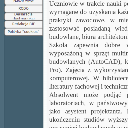
Uczniowie w trakcie nauki p
wymagane do uzyskania każd
praktyki zawodowe. w mie
zastosować posiadaną wied
budowlane, biura architekto
Szkoła zapewnia dobre 
wyposażoną w sprzęt multi
budowlanych (AutoCAD), ko
Pro). Zajęcia z wykorzyst
komputerowej. W bibliotec
literatury fachowej i technicz
Absolwent może podjąć p
laboratoriach, w państwow
jako asystent projektanta
ukończeniu studiów wyższy
uprawnień budowlanych w wyb