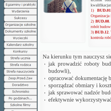
kwalifikacja
1)
BUD.01
Organizacja 
2)
BUD.08
.
robót budowl
3)
BUD.12
.
kontrola rob
Na kierunku tym nauczysz się
jak prowadzić roboty bud
budowli),
opracować dokumentację 
sporządzać obmiary i kosz
jak sprawować nadzór bud
efektywnie wykorzystywa