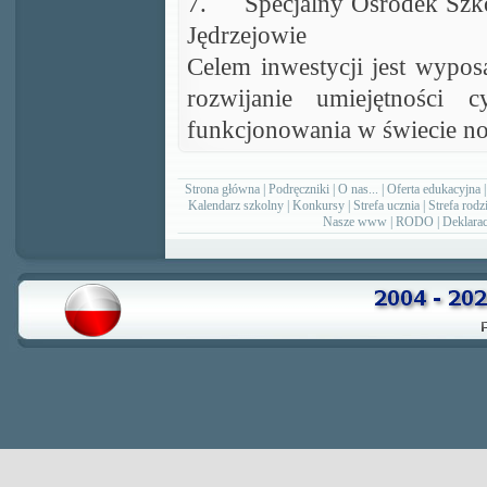
7.
Specjalny Ośrodek Sz
Jędrzejowie
Celem inwestycji jest wypos
rozwijanie umiejętności
funkcjonowania w świecie no
Strona główna
|
Podręczniki
|
O nas...
|
Oferta edukacyjna
Kalendarz szkolny
|
Konkursy
|
Strefa ucznia
|
Strefa rodz
Nasze www
|
RODO
|
Deklarac