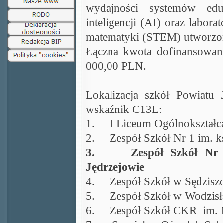
wydajności systemów edu
inteligencji (AI) oraz labora
matematyki (STEM) utworzon
Łączna kwota dofinansowan
000,00 PLN.
Lokalizacja szkół Powiatu 
wskaźnik C13L:
1.
I Liceum Ogólnokształc
2.
Zespół Szkół Nr 1 im. k
3.
Zespół Szkół Nr
Jędrzejowie
4.
Zespół Szkół w Sędzisz
5.
Zespół Szkół w Wodzis
6.
Zespół Szkół CKR im. M