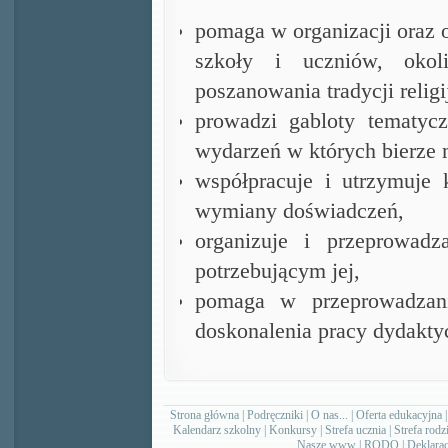
pomaga w organizacji oraz 
szkoły i uczniów, okol
poszanowania tradycji religi
prowadzi gabloty tematyc
wydarzeń w których bierze 
współpracuje i utrzymuje
wymiany doświadczeń,
organizuje i przeprowadz
potrzebującym jej,
pomaga w przeprowadzan
doskonalenia pracy dydakty
Strona główna
|
Podręczniki
|
O nas...
|
Oferta edukacyjna
Kalendarz szkolny
|
Konkursy
|
Strefa ucznia
|
Strefa rodz
Nasze www
|
RODO
|
Deklarac