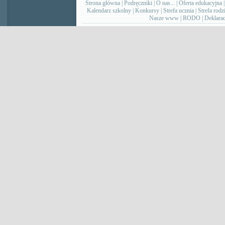
Strona główna
|
Podręczniki
|
O nas...
|
Oferta edukacyjna
Kalendarz szkolny
|
Konkursy
|
Strefa ucznia
|
Strefa rodz
Nasze www
|
RODO
|
Deklarac