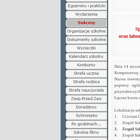
Sp
oraz labo
Dnia 14 stycz
Komputerową –
Nazwa inwesty
poprawy ogóln
przyrodniczych
Łączna kwota d
Lokalizacja sz
1.
I Liceum 
2.
Zespół Szk
3.
Zespół Sz
4.
Zespół Sz