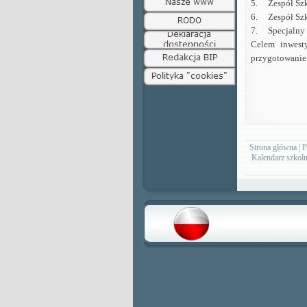
5.
Zespół Sz
6.
Zespół Sz
7.
Specjalny
Celem inwest
przygotowanie 
Strona główna
|
P
Kalendarz szkol