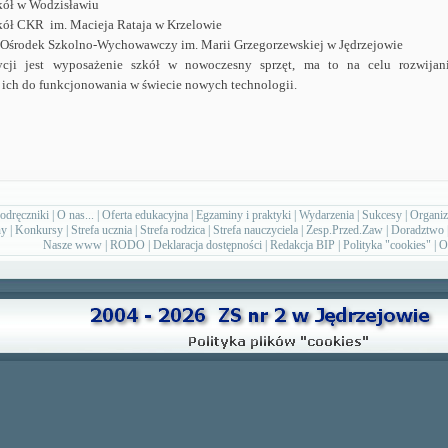
kół w Wodzisławiu
kół CKR im. Macieja Rataja w Krzelowie
 Ośrodek Szkolno-Wychowawczy im. Marii Grzegorzewskiej w Jędrzejowie
ycji jest wyposażenie szkół w nowoczesny sprzęt, ma to na celu rozwijan
ich do funkcjonowania w świecie nowych technologii.
odręczniki
|
O nas...
|
Oferta edukacyjna
|
Egzaminy i praktyki
|
Wydarzenia
|
Sukcesy
|
Organiz
ny
|
Konkursy
|
Strefa ucznia
|
Strefa rodzica
|
Strefa nauczyciela
|
Zesp.Przed.Zaw
|
Doradztwo
Nasze www
|
RODO
|
Deklaracja dostępności
|
Redakcja BIP
|
Polityka "cookies"
|
O