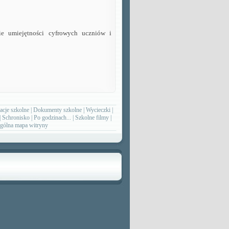
ie umiejętności cyfrowych uczniów i
acje szkolne
|
Dokumenty szkolne
|
Wycieczki
|
|
Schronisko
|
Po godzinach...
|
Szkolne filmy
|
gólna mapa witryny