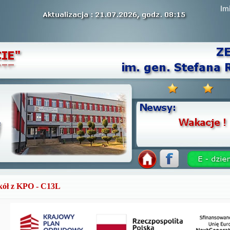
Im
zkół z KPO - C13L