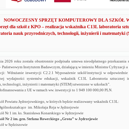
NOWOCZESNY SPRZĘT KOMPUTEROWY DLA SZKÓŁ 
rzęt dla szkół z KPO – realizacja wskaźnika C13L laboratoria sztu
ratoria nauk przyrodniczych, technologii, inżynierii i matematyk
nia 2026 roku została obustronnie podpisała umowa nieodpłatnego przekazania 
 Państwowym Instytutem Badawczym, działającą w imieniu Ministra Cyfryzacji 
cji: Wdrażanie inwestycji C2.2.1 Wyposażenie szkół/instytucji
w odpowiednie u
ej wydajności systemów edukacji, wskaźnik C13L Laboratoria sztucznej int
, technologii, inżynierii i matematyki (STEM) utworzone w szkołach”.
ofinansowania z UE w ramach ww. inwestycji to 1 949 100 000,00 PLN.
kół Powiatu Jędrzejowskiego, w których będzie realizowany wskaźnik C13L:
Ogólnokształcące
im. Mikołaja Reja w Jędrzejowie
ół Nr 1 im. ks. Stanisława Konarskiego w Jędrzejowie
kół Nr 2 im. gen. Stefana Roweckiego „Grota” w Jędrzejowie
kół w Sędziszowie