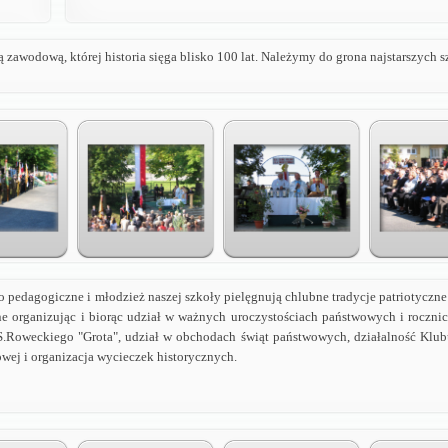
ą zawodową, której historia sięga blisko 100 lat. Należymy do grona najstarszych
no pedagogiczne i młodzież naszej szkoły pielęgnują chlubne tradycje patriotyczne
ne organizując i biorąc udział w ważnych uroczystościach państwowych i roczn
 S.Roweckiego "Grota", udział w obchodach świąt państwowych, działalność Klub
wej i organizacja wycieczek historycznych.