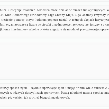
zbliża i integruje młodzież. Młodzież może działać w ramach funkcjonujacych 
CK, Klub Honorowego Krwiodawcy, Liga Obrony Kraju, Liga Ochrony Przyrody, Kl
 niesienie p
omocy innym ludziom poprzez udział w różnych akcjach harytaty
mi, organizowane są liczne wycieczki przedmiotowe i rekreacyjne, festyny z okaz
ajki oraz inne imprezy szkolne w które angażuje się młodzież przygotowując opraw
drowy sposób życia - czynnie uprawiając sport i mając w nim wiele sukcesów. J
owych w różnych dyscyplinach sportowych. Naszą młodzież mozna spotkać mied
odach pływackich jak również biegach przełajowych.