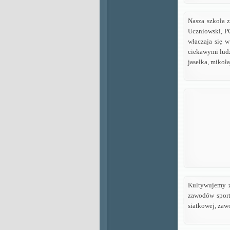
Nasza szkoła 
Uczniowski, P
właczaja się w
ciekawymi ludź
jasełka, mikoł
Kultywujemy z
zawodów sport
siatkowej, zaw