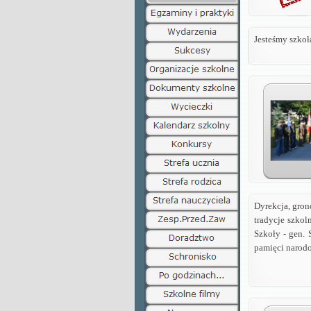
Jesteśmy szkoł
Dyrekcja
, gro
tradycje szkol
Szkoły - gen.
pamięci narodo