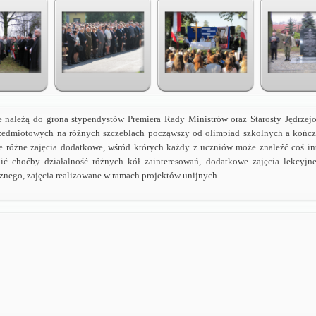
e należą do grona stypendystów Premiera Rady Ministrów oraz Starosty Jędrzejo
zedmiotowych na różnych szczeblach począwszy od olimpiad szkolnych a kończ
e różne zajęcia
dodatkowe
, wśród których każdy z uczniów może znaleźć coś int
ić choćby działalność różnych kół zainteresowań, dodatkowe zajęcia lekcyjn
nego, zajęcia realizowane w ramach projektów unijnych.