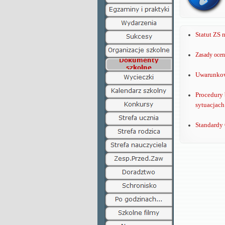
Statut ZS 
Zasady ocen
Uwarunkow
Procedury 
sytuacjac
Standardy 