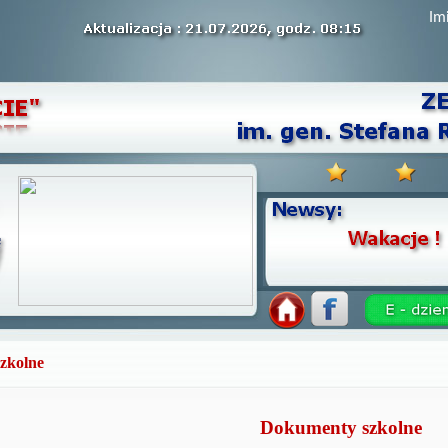
Im
zkolne
Dokumenty szkolne