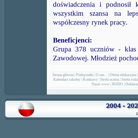
doświadczenia i podnosił 
wszystkim szansa na lep
współczesny rynek pracy.
Beneficjenci:
Grupa 378 uczniów - klas 
Zawodowej. Młodzież pochodz
Strona główna
|
Podręczniki
|
O nas...
|
Oferta edukacyjna
Kalendarz szkolny
|
Konkursy
|
Strefa ucznia
|
Strefa rodz
Nasze www
|
RODO
|
Deklarac